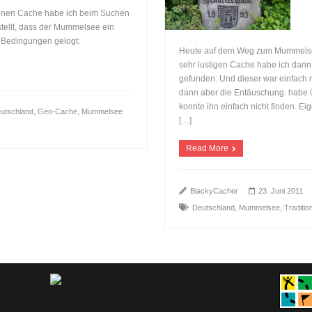
denen Cache habe ich beim Suchen
stellt, dass der Mummelsee ein
r Bedingungen gelogt:
Heute auf dem Weg zum Mummelsee
sehr lustigen Cache habe ich dan
gefunden: Und dieser war einfach
dann aber die Entäuschung. habe ü
konnte ihn einfach nicht finden. Eig
utschland
,
Geo-Cache
,
Mummelsee
[…]
Read More
BlackyCacher
23. Juni 2011
Deutschland
,
Mummelsee
,
Traditio