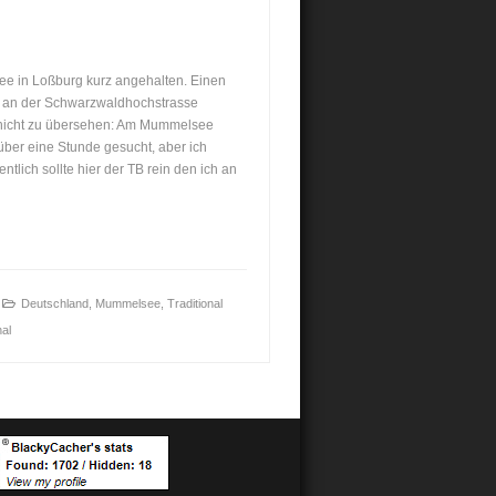
 in Loßburg kurz angehalten. Einen
n an der Schwarzwaldhochstrasse
 nicht zu übersehen: Am Mummelsee
ber eine Stunde gesucht, aber ich
entlich sollte hier der TB rein den ich an
Deutschland
,
Mummelsee
,
Traditional
nal