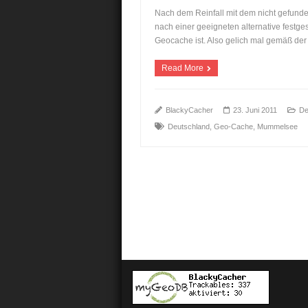
Nach dem Reinfall mit dem nicht gefun
nach einer geeigneten alternative festge
Geocache ist. Also gelich mal gemäß de
Read More
BlackyCacher
23. Juni 2011
De
Deutschland
,
Geo-Cache
,
Mummelsee