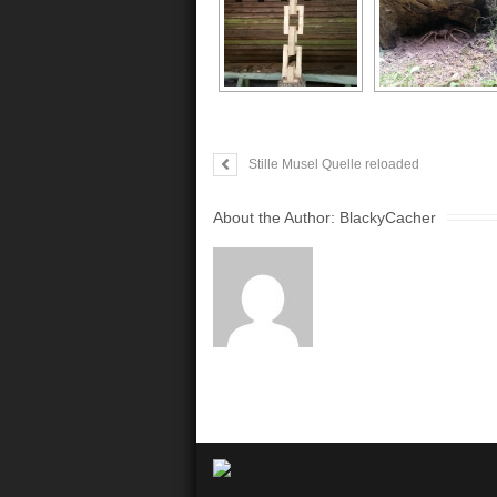
Stille Musel Quelle reloaded
About the Author:
BlackyCacher