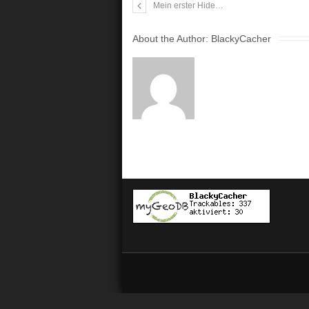
Mein erster Hide…
About the Author:
BlackyCacher