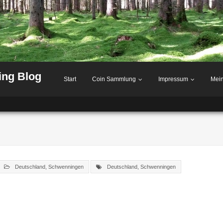
ing Blog
Start
Coin Sammlung
Impressum
Mei
Deutschland
,
Schwenningen
Deutschland
,
Schwenningen